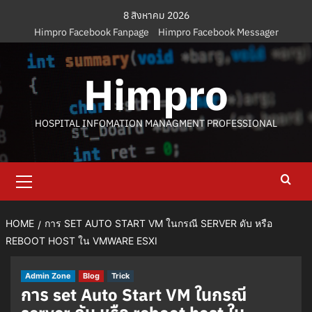
Skip
8 สิงหาคม 2026
to
Himpro Facebook Fanpage
Himpro Facebook Messager
content
Himpro
HOSPITAL INFOMATION MANAGMENT PROFESSIONAL
Primary
Menu
HOME
การ SET AUTO START VM ในกรณี SERVER ดับ หรือ
REBOOT HOST ใน VMWARE ESXI
Admin Zone
Blog
Trick
การ set Auto Start VM ในกรณี