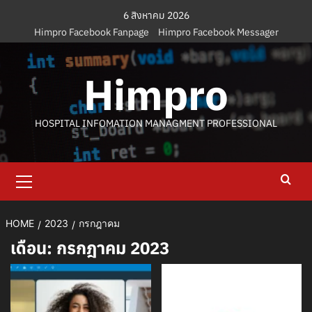
Skip
6 สิงหาคม 2026
to
Himpro Facebook Fanpage
Himpro Facebook Messager
content
Himpro
HOSPITAL INFOMATION MANAGMENT PROFESSIONAL
Primary
Menu
HOME
2023
กรกฎาคม
เดือน:
กรกฎาคม 2023