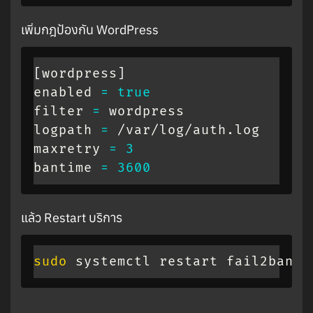
เพิ่มกฎป้องกัน WordPress
[
wordpress
]
enabled 
=
true
filter 
=
 wordpress

logpath 
=
 /var/log/auth.log

maxretry 
=
3
bantime 
=
3600
แล้ว Restart บริการ
sudo
 systemctl restart fail2ban