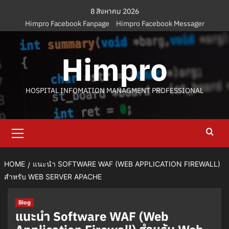
Skip
8 สิงหาคม 2026
to
Himpro Facebook Fanpage
Himpro Facebook Messager
content
Himpro
HOSPITAL INFOMATION MANAGMENT PROFESSIONAL
Primary
Menu
HOME
แนะนำ SOFTWARE WAF (WEB APPLICATION FIREWALL)
สำหรับ WEB SERVER APACHE
Blog
แนะนำ Software WAF (Web