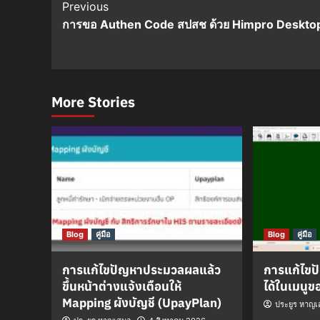
Post
Previous
การขอ Authen Code สปสช ด้วย Himpro Deskto
Navigation
More Stories
Blog
คู่มือ
Blog
คู่มือ
การแก้ไขปัญหาประมวลผลแล้ว
การแก้ไขปั
ขึ้นหน้าต่างแจ้งเตือนให้
ได้ในเมนู
Mapping ผังบัญชี (UpayPlan)
ประยูร หาญ