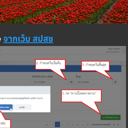
e
จากเว็บ สปสช