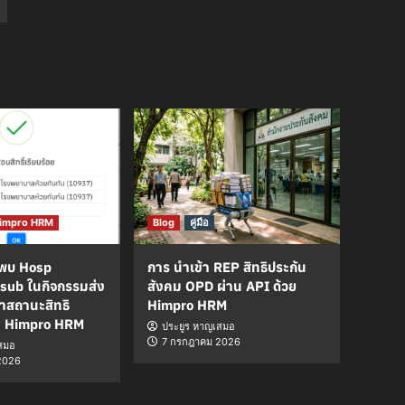
 Himpro HRM
Blog
คู่มือ
่พบ Hosp
การ นำเข้า REP สิทธิประกัน
sub ในกิจกรรมส่ง
สังคม OPD ผ่าน API ด้วย
ญหาสถานะสิทธิ
Himpro HRM
น Himpro HRM
ประยูร หาญเสมอ
7 กรกฎาคม 2026
สมอ
2026