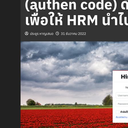
(authen code) 
เพื่อให้ HRM นำไ
ประยูร หาญเสมอ
31 ธันวาคม 2022