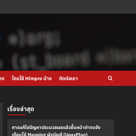
าง
ใครใช้ Himpro บ้าง
ติดต่อเรา
เรื่องล่าสุด
การแก้ไขปัญหาประมวลผลแล้วขึ้นหน้าต่างแจ้ง
เตือนให้ Mapping ผังบัญชี (UpayPlan)