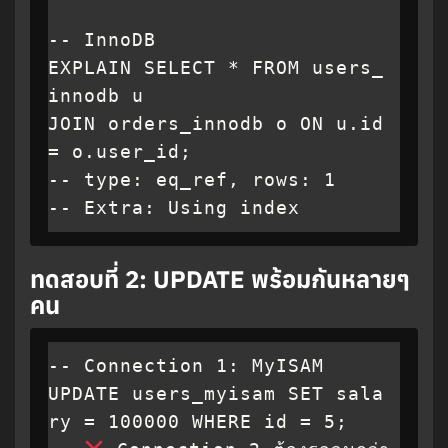
-- InnoDB

EXPLAIN SELECT * FROM users_
innodb u

JOIN orders_innodb o ON u.id 
= o.user_id;

-- type: eq_ref, rows: 1

-- Extra: Using index
ทดสอบที่ 2: UPDATE พร้อมกันหลายๆ
คน
-- Connection 1: MyISAM

UPDATE users_myisam SET sala
ry = 100000 WHERE id = 5;
