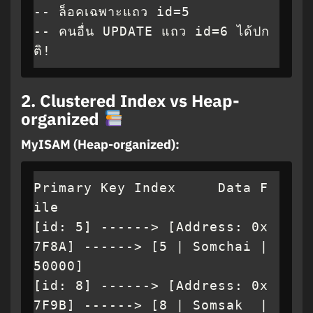
-- ล็อคเฉพาะแถว id=5

-- คนอื่น UPDATE แถว id=6 ได้ปก
ติ!
2.
Clustered Index vs Heap-
organized
MyISAM (Heap-organized):
Primary Key Index     Data F
ile

[id: 5] ------> [Address: 0x
7F8A] ------> [5 | Somchai | 
50000]

[id: 8] ------> [Address: 0x
7F9B] ------> [8 | Somsak  | 