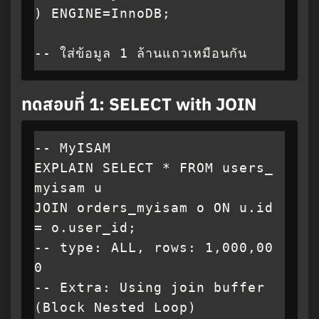
) ENGINE=InnoDB;

-- ใส่ข้อมูล 1 ล้านแถวเหมือนกัน
ทดสอบที่ 1: SELECT with JOIN
-- MyISAM

EXPLAIN SELECT * FROM users_
myisam u

JOIN orders_myisam o ON u.id 
= o.user_id;

-- type: ALL, rows: 1,000,00
0

-- Extra: Using join buffer 
(Block Nested Loop)
