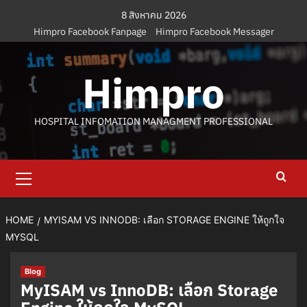
Skip
8 สิงหาคม 2026
to
Himpro Facebook Fanpage
Himpro Facebook Messager
content
Himpro
HOSPITAL INFOMATION MANAGMENT PROFESSIONAL
Primary
Menu
HOME
MYISAM VS INNODB: เลือก STORAGE ENGINE ให้ถูกใจ
MYSQL
Blog
MyISAM vs InnoDB: เลือก Storage