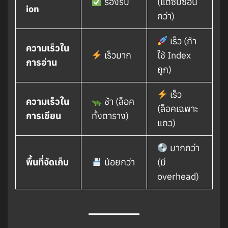
รองรับ
(แต่ซับซ้อน
ion
กว่า)
เร็ว (ถ้า
ความเร็วใน
เร็วมาก
ใช้ Index
การอ่าน
ถูก)
เร็ว
ความเร็วใน
ช้า (ล็อค
(ล็อคเฉพาะ
การเขียน
ทั้งตาราง)
แถว)
มากกว่า
พื้นที่จัดเก็บ
น้อยกว่า
(มี
overhead)