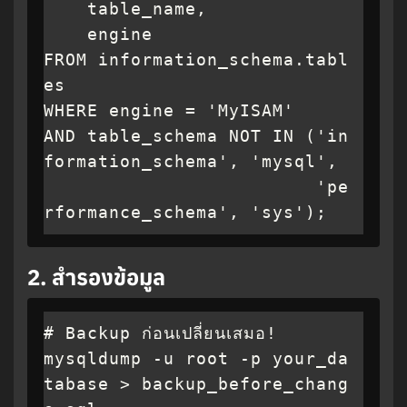
    table_name,

    engine

FROM information_schema.tabl
es

WHERE engine = 'MyISAM'

AND table_schema NOT IN ('in
formation_schema', 'mysql', 

                         'pe
rformance_schema', 'sys');
2.
สำรองข้อมูล
# Backup ก่อนเปลี่ยนเสมอ!

mysqldump -u root -p your_da
tabase > backup_before_chang