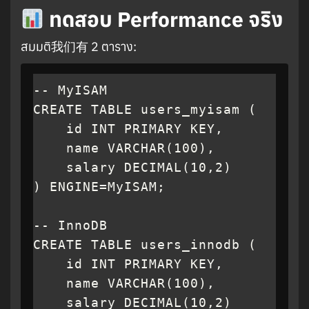
ทดสอบ Performance จริง
สมมติ我们有 2 ตาราง:
-- MyISAM

CREATE TABLE users_myisam (

    id INT PRIMARY KEY,

    name VARCHAR(100),

    salary DECIMAL(10,2)

) ENGINE=MyISAM;

-- InnoDB

CREATE TABLE users_innodb (

    id INT PRIMARY KEY,

    name VARCHAR(100),

    salary DECIMAL(10,2)
