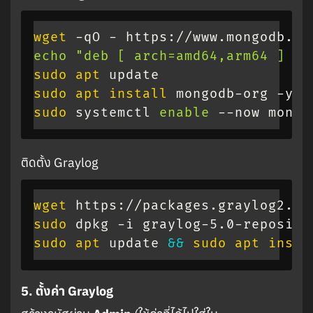
wget
 -qO - https://www.mongodb.or
echo
"deb [ arch=amd64,arm64 ] ht
sudo
apt
sudo
apt
install
sudo
 systemctl 
enable
 --now mongo
ติดตั้ง Graylog
wget
sudo
sudo
apt
 update 
&&
sudo
apt
insta
5. ตั้งค่า Graylog