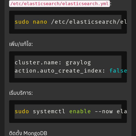
:
/etc/elasticsearch/elasticsearch.yml
sudo
nano
 /etc/elasticsearch/elas
เพิ่ม/แก้ไข:
cluster.name: graylog

action.auto_create_index: 
false
เริ่มบริการ:
sudo
 systemctl 
enable
 --now elast
ติดตั้ง MongoDB