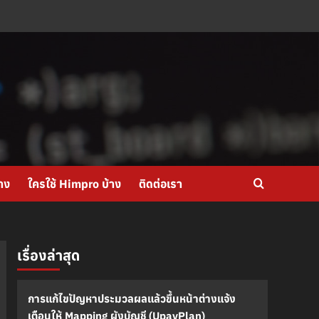
าง
ใครใช้ Himpro บ้าง
ติดต่อเรา
เรื่องล่าสุด
การแก้ไขปัญหาประมวลผลแล้วขึ้นหน้าต่างแจ้ง
เตือนให้ Mapping ผังบัญชี (UpayPlan)