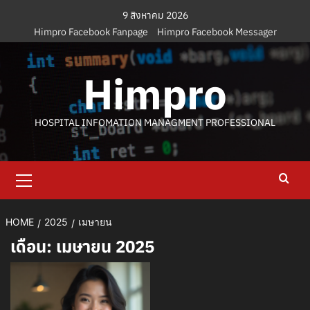
Skip
9 สิงหาคม 2026
to
Himpro Facebook Fanpage
Himpro Facebook Messager
content
Himpro
HOSPITAL INFOMATION MANAGMENT PROFESSIONAL
Primary
Menu
HOME
2025
เมษายน
เดือน:
เมษายน 2025